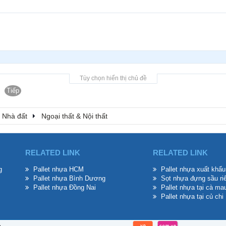
Tùy chọn hiển thị chủ đề
Tiếp
- Nhà đất
Ngoại thất & Nội thất
RELATED LINK
RELATED LINK
g
Pallet nhựa HCM
Pallet nhựa xuất khẩu
Pallet nhựa Bình Dương
Sọt nhựa đựng sầu ri
Pallet nhựa Đồng Nai
Pallet nhựa tại cà ma
Pallet nhựa tại củ chi