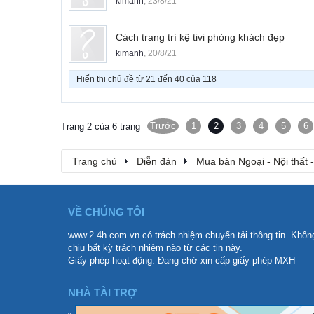
kimanh
,
23/8/21
Cách trang trí kệ tivi phòng khách đẹp
kimanh
,
20/8/21
Hiển thị chủ đề từ 21 đến 40 của 118
Trước
1
2
3
4
5
6
Trang 2 của 6 trang
Trang chủ
Diễn đàn
Mua bán Ngoại - Nội thất 
VỀ CHÚNG TÔI
www.2.4h.com.vn có trách nhiệm chuyển tải thông tin. Khôn
chịu bất kỳ trách nhiệm nào từ các tin này.
Giấy phép hoạt động: Đang chờ xin cấp giấy phép MXH
NHÀ TÀI TRỢ