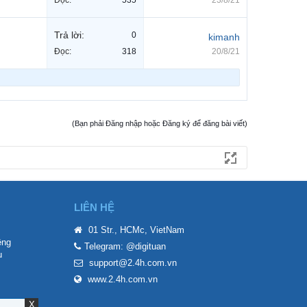
Đọc:
535
23/8/21
Trả lời:
0
kimanh
Đọc:
318
20/8/21
(Bạn phải Đăng nhập hoặc Đăng ký để đăng bài viết)
LIÊN HỆ
01 Str., HCMc, VietNam
êng
Telegram: @digituan
u
support@2.4h.com.vn
www.2.4h.com.vn
X