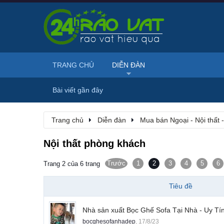
TRANG CHỦ
DIỄN ĐÀN
Bài viết gần đây
Trang chủ
Diễn đàn
Mua bán Ngoại - Nội thất 
Nội thất phòng khách
Trước
1
2
3
4
5
6
Trang 2 của 6 trang
Tiêu đề
Nhà sản xuất Bọc Ghế Sofa Tại Nhà - Uy Tí
bocghesofanhadep
,
17/8/23