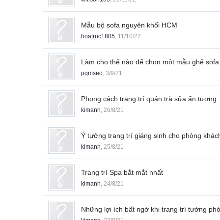
Mẫu bộ sofa nguyên khối HCM
hoatruc1805
,
11/10/22
Làm cho thế nào để chọn một mẫu ghế sofa
pqmseo
,
3/9/21
Phong cách trang trí quán trà sữa ấn tượng
kimanh
,
26/8/21
Ý tưởng trang trí giáng sinh cho phòng khác
kimanh
,
25/8/21
Trang trí Spa bắt mắt nhất
kimanh
,
24/8/21
Những lợi ích bất ngờ khi trang trí tường p