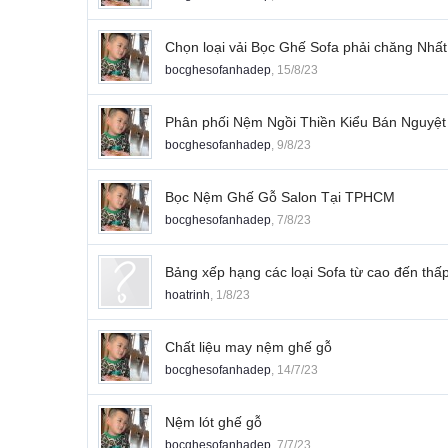
Chọn loại vải Bọc Ghế Sofa phải chăng Nhất
bocghesofanhadep
,
15/8/23
Phân phối Nệm Ngồi Thiền Kiểu Bán Nguyệt
bocghesofanhadep
,
9/8/23
Bọc Nệm Ghế Gỗ Salon Tại TPHCM
bocghesofanhadep
,
7/8/23
Bảng xếp hạng các loại Sofa từ cao đến thấ
hoatrinh
,
1/8/23
Chất liệu may nệm ghế gỗ
bocghesofanhadep
,
14/7/23
Nệm lót ghế gỗ
bocghesofanhadep
,
7/7/23