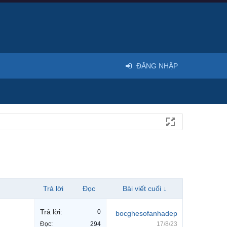
ĐĂNG NHẬP
Trả lời
Đọc
Bài viết cuối ↓
Trả lời:
0
bocghesofanhadep
Đọc:
294
17/8/23