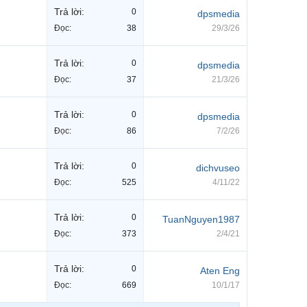
Trả lời:
0
dpsmedia
Đọc:
38
29/3/26
Trả lời:
0
dpsmedia
Đọc:
37
21/3/26
Trả lời:
0
dpsmedia
Đọc:
86
7/2/26
Trả lời:
0
dichvuseo
Đọc:
525
4/11/22
Trả lời:
0
TuanNguyen1987
Đọc:
373
2/4/21
Trả lời:
0
Aten Eng
Đọc:
669
10/1/17