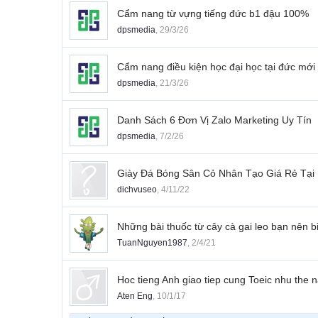
Cẩm nang từ vựng tiếng đức b1 đậu 100%
dpsmedia
,
29/3/26
Cẩm nang điều kiện học đại học tại đức mới
dpsmedia
,
21/3/26
Danh Sách 6 Đơn Vị Zalo Marketing Uy Tín
dpsmedia
,
7/2/26
Giày Đá Bóng Sân Cỏ Nhân Tạo Giá Rẻ Tạ
dichvuseo
,
4/11/22
Những bài thuốc từ cây cà gai leo bạn nên b
TuanNguyen1987
,
2/4/21
Hoc tieng Anh giao tiep cung Toeic nhu the 
Aten Eng
,
10/1/17