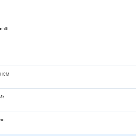
 nhất
i HCM
iết
nao