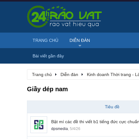
TRANG CHỦ
DIỄN ĐÀN
Bài viết gần đây
Trang chủ
Diễn đàn
Kinh doanh Thời trang - 
Giầy dép nam
Tiêu đề
Bật mí các đề thi viết b1 tiếng đức cực chuẩ
dpsmedia
,
5/4/26