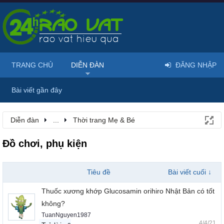
TRANG CHỦ
DIỄN ĐÀN
ĐĂNG NHẬP
Bài viết gần đây
Diễn đàn
...
Thời trang Mẹ & Bé
Đồ chơi, phụ kiện
Tiêu đề
Bài viết cuối ↓
Thuốc xương khớp Glucosamin orihiro Nhật Bản có tốt
không?
TuanNguyen1987
4/4/21