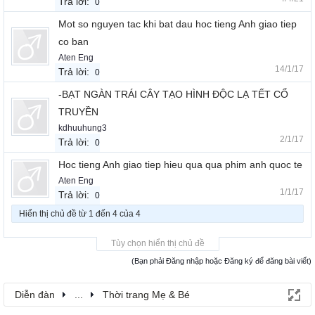
Trả lời:
0
Mot so nguyen tac khi bat dau hoc tieng Anh giao tiep
co ban
Aten Eng
14/1/17
Trả lời:
0
-BẠT NGÀN TRÁI CÂY TẠO HÌNH ĐỘC LẠ TẾT CỔ
TRUYỀN
kdhuuhung3
2/1/17
Trả lời:
0
Hoc tieng Anh giao tiep hieu qua qua phim anh quoc te
Aten Eng
1/1/17
Trả lời:
0
Hiển thị chủ đề từ 1 đến 4 của 4
Tùy chọn hiển thị chủ đề
(Bạn phải Đăng nhập hoặc Đăng ký để đăng bài viết)
Diễn đàn
...
Thời trang Mẹ & Bé