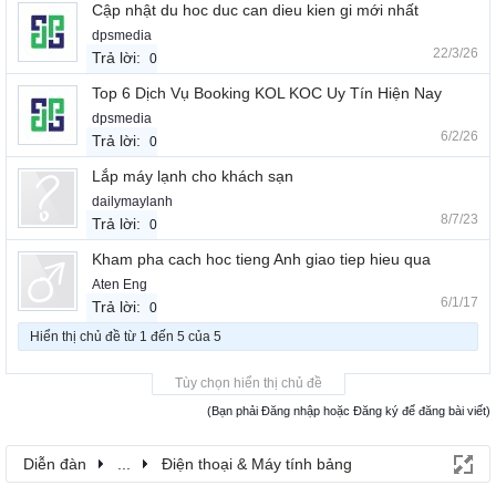
Cập nhật du hoc duc can dieu kien gi mới nhất
dpsmedia
22/3/26
Trả lời:
0
Top 6 Dịch Vụ Booking KOL KOC Uy Tín Hiện Nay
dpsmedia
6/2/26
Trả lời:
0
Lắp máy lạnh cho khách sạn
dailymaylanh
8/7/23
Trả lời:
0
Kham pha cach hoc tieng Anh giao tiep hieu qua
Aten Eng
6/1/17
Trả lời:
0
Hiển thị chủ đề từ 1 đến 5 của 5
Tùy chọn hiển thị chủ đề
(Bạn phải Đăng nhập hoặc Đăng ký để đăng bài viết)
Diễn đàn
...
Điện thoại & Máy tính bảng