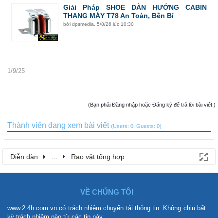
Giải Pháp SHOE DẪN HƯỚNG CABIN
THANG MÁY T78 An Toàn, Bền Bỉ
bởi
dpsmedia
,
5/8/26 lúc 10:30
1/9/25
(Bạn phải Đăng nhập hoặc Đăng ký để trả lời bài viết.)
Thành viên đang xem bài viết
(Users: 0, Guests: 0)
Diễn đàn
...
Rao vặt tổng hợp
VỀ CHÚNG TÔI
www.2.4h.com.vn có trách nhiệm chuyển tải thông tin. Không chịu bất
kỳ trách nhiệm nào từ các tin này.