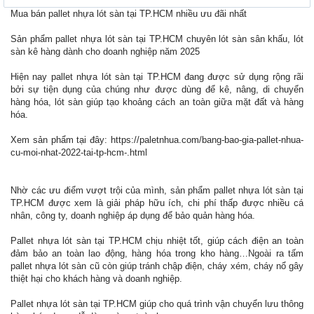
Mua bán pallet nhựa lót sàn tại TP.HCM nhiều ưu đãi nhất
Sản phẩm pallet nhựa lót sàn tại TP.HCM chuyên lót sàn sân khấu, lót
sàn kê hàng dành cho doanh nghiệp năm 2025
Hiện nay pallet nhựa lót sàn tại TP.HCM đang được sử dụng rộng rãi
bởi sự tiện dụng của chúng như được dùng để kê, nâng, di chuyển
hàng hóa, lót sàn giúp tạo khoảng cách an toàn giữa mặt đất và hàng
hóa.
Xem sản phẩm tại đây:
https://paletnhua.com/bang-bao-gia-pallet-nhua-
cu-moi-nhat-2022-tai-tp-hcm-.html
Nhờ các ưu điểm vượt trội của mình, sản phẩm pallet nhựa lót sàn tại
TP.HCM được xem là giải pháp hữu ích, chi phí thấp được nhiều cá
nhân, công ty, doanh nghiệp áp dụng để bảo quản hàng hóa.
Pallet nhựa lót sàn tại TP.HCM chịu nhiệt tốt, giúp cách điện an toàn
đảm bảo an toàn lao động, hàng hóa trong kho hàng…Ngoài ra tấm
pallet nhựa lót sàn cũ còn giúp tránh chập điện, cháy xém, cháy nổ gây
thiệt hại cho khách hàng và doanh nghiệp.
Pallet nhựa lót sàn tại TP.HCM giúp cho quá trình vận chuyển lưu thông