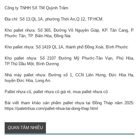
Công ty TNHH SX TM Quỳnh Trâm
Địa chỉ: Số 13,QL.1A, phường Thới An,Q.12, TP.HCM.
Kho pallet nhựa: Số 365, Đường Võ Nguyên Giáp, KP. Tân Cang, P.
Phước Tân, TP. Biên Hòa, Đồng Nai.
Kho pallet nhựa: Số 1419 QL.1A, thành phố Đồng Xoài, Bình Phước
Kho pallet nhựa: Số 2107 Đường Mỹ Phước-Tân Vạn, Phú Hòa,
TP.Thủ Dầu Một, Bình Dương.
Nhà máy pallet nhựa: Đường số 1, CCN Liên Hưng, Đức Hòa Hạ,
huyện Đức Hòa, Long An.
Pallet nhựa cũ, pallet nhựa cũ giá rẻ, mua pallet nhựa cũ
Bài viết tham khảo sản phẩm pallet nhựa tại Đồng Tháp năm 2025:
https://paletnhua.com/pallet-nhua-tai-dong-thap.html
QUAN TÂM NHIỀU