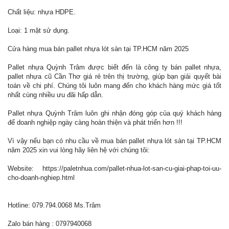
Chất liệu: nhựa HDPE.
Loại: 1 mặt sử dụng.
Cửa hàng mua bán pallet nhựa lót sàn tại TP.HCM năm 2025
Pallet nhựa Quỳnh Trâm được biết đến là công ty bán pallet nhựa,
pallet nhựa cũ Cần Thơ giá rẻ trên thị trường, giúp bạn giải quyết bài
toán về chi phí. Chúng tôi luôn mang đến cho khách hàng mức giá tốt
nhất cùng nhiều ưu đãi hấp dẫn.
Pallet nhựa Quỳnh Trâm luôn ghi nhận đóng góp của quý khách hàng
để doanh nghiệp ngày càng hoàn thiện và phát triển hơn !!!
Vì vậy nếu bạn có nhu cầu về mua bán pallet nhựa lót sàn tại TP.HCM
năm 2025 xin vui lòng hãy liên hệ với chúng tôi:
Website:
https://paletnhua.com/pallet-nhua-lot-san-cu-giai-phap-toi-uu-
cho-doanh-nghiep.html
Hotline: 079.794.0068 Ms.Trâm
Zalo bán hàng : 0797940068