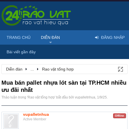
TRANG CHỦ
DIỄN ĐÀN
ĐĂNG NHẬP
Bài viết gần đây
Diễn đàn
...
Rao vặt tổng hợp
Mua bán pallet nhựa lót sàn tại TP.HCM nhiều
ưu đãi nhất
Thảo luận trong '
Rao vặt tổng hợp
' bắt đầu bởi
vupalletnhua
,
1/9/25
.
vupalletnhua
Offline
Active Member