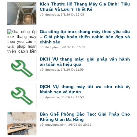
Kích Thước Hố Thang Máy Gia Đình: Tiêu
Chuẩn Và Lưu Ý Thiết Kế
bởi
dpsmedia
,
3/8/26 lúc 12:05
Gia công ốp inox thang máy theo yêu cầu
– Giải pháp hoàn thiện cabin bền đẹp và
chính xác
bởi
thinhpham
,
4/8/26 lúc 15:58
DỊCH VỤ thang máy: giải pháp vận hành
an toàn và hiệu quả
bởi
dpsmedia
,
3/8/26 lúc 11:59
DỊCH VỤ thang máy tối ưu cho nhà ở,
khách sạn và dự án
bởi
dpsmedia
,
3/8/26 lúc 11:53
Bàn Ghế Phòng Đào Tạo: Giải Pháp Cho
Không Gian Đa Năng
bởi
nguyenhaininh
,
3/8/26 lúc 20:55