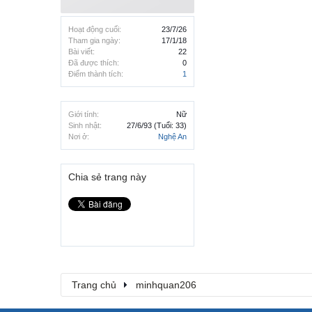
Hoạt động cuối:
23/7/26
Tham gia ngày:
17/1/18
Bài viết:
22
Đã được thích:
0
Điểm thành tích:
1
Giới tính:
Nữ
Sinh nhật:
27/6/93
(Tuổi: 33)
Nơi ở:
Nghệ An
Chia sẻ trang này
Trang chủ
minhquan206