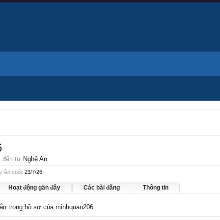
6
,
đến từ
Nghệ An
 lần cuối:
23/7/26
Hoạt động gần đây
Các bài đăng
Thông tin
nhắn trong hồ sơ của minhquan206.