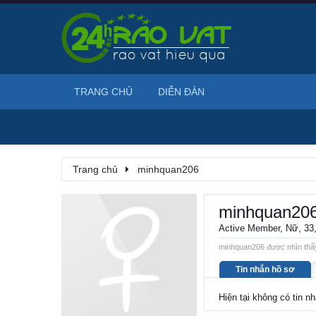
TRANG CHỦ
DIỄN ĐÀN
Trang chủ
minhquan206
minhquan20
Active Member
, Nữ, 33
minhquan206 được nhìn thấy
Tin nhắn hồ sơ
Hiện tại không có tin 